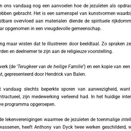
en ons vandaag nog een aanvoelen hoe de jezuïeten als opdrac
 hebben gebracht. Het is een samenspel van kunstvormen waarb
bare overvloed aan materialen diende de spirituele rijkdomm
 maar opgenomen in een vreugdevolle gemeenschap.
ng maar wisten dat te illustreren door beeldtaal. Zo spraken z
den en deelnemer te zijn aan de religieuze voorstelling.
erk (de ‘
Terugkeer van de heilige Familie
’) en een kopie van een 
t, gepresenteerd door Hendrick van Balen.
vandaag slechts beperkte sporen van aanwezigheid, want 
tractueel, zijn medewerking verleend had. In het huidige inte
ieve programma opgeroepen.
n de lekenverenigingen waarmee de jezuïeten de toenmalige
inte
assenen, heeft Anthony van Dyck twee werken geschilderd, waa