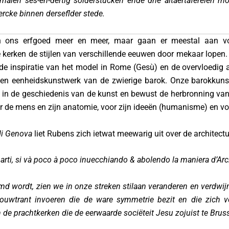
len ses-en-dertig solderstucken ende drie altaertaferelen moe
rcke binnen derseflder stede.
n ons erfgoed meer en meer, maar gaan er meestal aan voo
erken de stijlen van verschillende eeuwen door mekaar lopen. Dat
de inspiratie van het model in Rome (Gesù) en de overvloedig a
en eenheidskunstwerk van de zwierige barok. Onze barokkuns
n in de geschiedenis van de kunst en bewust de herbronning va
 de mens en zijn anatomie, voor zijn ideeën (humanisme) en voo
di Genova
liet Rubens zich ietwat meewarig uit over de architectu
arti, si và poco à poco inuecchiando & abolendo la maniera d’Arch
md wordt, zien we in onze streken stilaan veranderen en verdwi
 bouwtrant invoeren die de ware symmetrie bezit en die zich
n de prachtkerken die de eerwaarde sociëteit Jesu zojuist te Brus