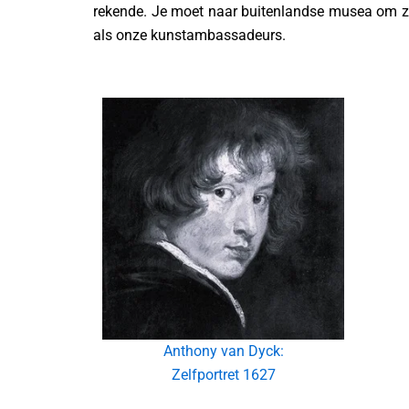
rekende. Je moet naar buitenlandse musea om ze 
als onze kunstambassadeurs.
Anthony van Dyck:
Zelfportret 1627