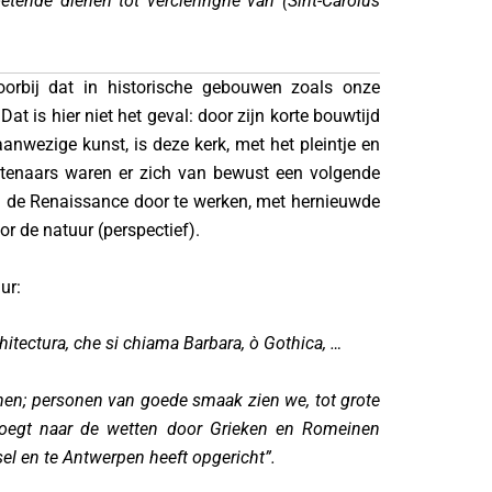
tende dienen tot vercieringhe van (Sint-Carolus
rbij dat in historische gebouwen zoals onze
 is hier niet het geval: door zijn korte bouwtijd
anwezige kunst, is deze kerk, met het pleintje en
tenaars waren er zich van bewust een volgende
n de Renaissance door te werken, met hernieuwde
r de natuur (perspectief).
ur:
itectura, che si chiama Barbara, ò Gothica, …
jnen; personen van goede smaak zien we, tot grote
 voegt naar de wetten door Grieken en Romeinen
sel en te Antwerpen heeft opgericht”.