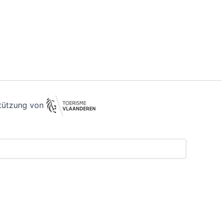
stützung von
sh
(
Engels
)