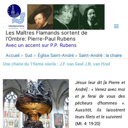
Aller
au
contenu
Les Maîtres Flamands sortent de
l'Ombre: Pierre-Paul Rubens
Avec un accent sur P.P. Rubens
Accueil
Sud
Église Saint-André
Saint-André : la chaire
Une chaire du 19ème siècle : J.F. van Geel J.B. van Hool
Jésus leur dit [à Pierre et
André] : « Venez avec moi
et je ferai de vous des
pêcheurs d’hommes ».
Aussitôt, ils laissèrent
leurs filets et le suivirent
(Mt. 4: 19-20)