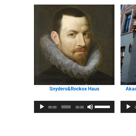
Snyders&Rockox Haus
Akad
Audio-
Audio-
Pfeiltasten
00:00
00:00
Player
Player
Hoch/Runter
benutzen,
um
die