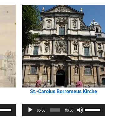
St.-Carolus Borromeus Kirche
Audio-
eiltasten
Pfeiltasten
00:00
00:00
Player
och/Runter
Hoch/Runter
enutzen,
benutzen,
m
um
ie
die