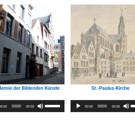
emie der Bildenden Künste
St.-Paulus-Kirche
Audio-
Pfeiltasten
Pf
00:00
00:00
00:00
00:00
Player
Hoch/Runter
H
benutzen,
b
um
u
die
d