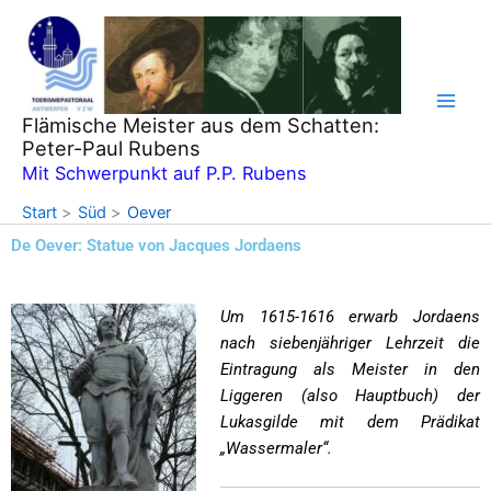
Zum
Inhalt
springen
Flämische Meister aus dem Schatten:
Peter-Paul Rubens
Mit Schwerpunkt auf P.P. Rubens
Start
Süd
Oever
De Oever: Statue von Jacques Jordaens
Um 1615-1616 erwarb Jordaens
nach siebenjähriger Lehrzeit die
Eintragung als Meister in den
Liggeren (also Hauptbuch) der
Lukasgilde mit dem Prädikat
„Wassermaler“.