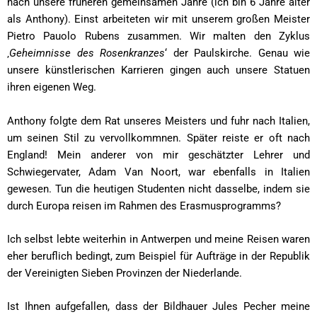
nach unsere früheren gemeinsamen Jahre (ich bin 6 Jahre älter
als Anthony). Einst arbeiteten wir mit unserem großen Meister
Pietro Pauolo Rubens zusammen. Wir malten den Zyklus
‚
Geheimnisse des Rosenkranzes
‘ der Paulskirche. Genau wie
unsere künstlerischen Karrieren gingen auch unsere Statuen
ihren eigenen Weg.
Anthony folgte dem Rat unseres Meisters und fuhr nach Italien,
um seinen Stil zu vervollkommnen. Später reiste er oft nach
England! Mein anderer von mir geschätzter Lehrer und
Schwiegervater, Adam Van Noort, war ebenfalls in Italien
gewesen. Tun die heutigen Studenten nicht dasselbe, indem sie
durch Europa reisen im Rahmen des Erasmusprogramms?
Ich selbst lebte weiterhin in Antwerpen und meine Reisen waren
eher beruflich bedingt, zum Beispiel für Aufträge in der Republik
der Vereinigten Sieben Provinzen der Niederlande.
Ist Ihnen aufgefallen, dass der Bildhauer Jules Pecher meine