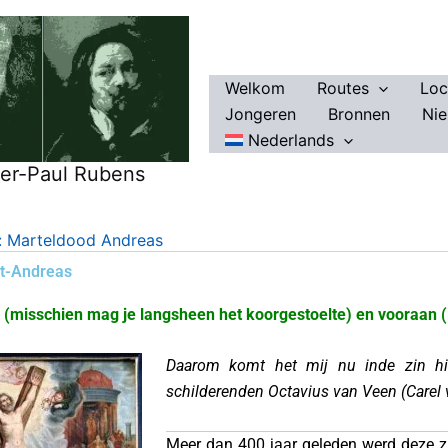
Welkom
Routes
Loc
Jongeren
Bronnen
Ni
Nederlands
ter-Paul Rubens
: Marteldood Andreas
nt-Andreas
or (misschien mag je langsheen het koorgestoelte) en vooraan 
Daarom komt het mij nu inde zin hie
schilderenden Octavius van Veen (Carel 
Meer dan 400 jaar geleden werd deze z