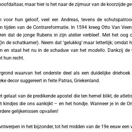
hoofdaltaar, maar hier is het naar de zijmuur van de koorzijde
ge
ren voor hun geloof, veel eer. Andreas, tevens de schutspatr
in tijden van de Contrareformatie. In 1594 kreeg Otto Van Veen
aren dat de jonge Rubens in zijn atelier verbleef. Met het oog
in de schatkamer). Neem dat ‘gelukkig’ maar letterlijk; omdat h
aan en staat het nu in de schaduw van het
modello
. Dankzij de
t hun recht.
oorgrond waarvan het onderste deel als een duidelijke drieho
ke decor suggereert in feite Patras, Griekenland.
het gelaat van de predikende apostel die ten hemel blikt, de atl
t kindjes die ons aankijkt – en het hondje. Wanneer je in de O
erdere gelijkenissen opvallen!
Antwerpen in het bijzonder, tot het midden van de 19e eeuw een