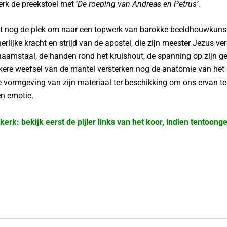
erk de preekstoel met ‘
De roeping van Andreas en Petrus’
.
st nog de plek om naar een topwerk van barokke beeldhouwkunst t
erlijke kracht en strijd van de apostel, die zijn meester Jezus v
lichaamstaal, de handen rond het kruishout, de spanning op zijn g
kkere weefsel van de mantel versterken nog de anatomie van het 
vormgeving van zijn materiaal ter beschikking om ons ervan te 
n emotie.
kerk: bekijk eerst de pijler links van het koor, indien tentoon