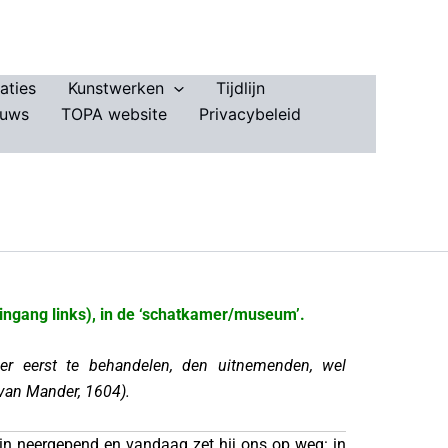
aties
Kunstwerken
Tijdlijn
euws
TOPA website
Privacybeleid
(ingang links), in de ‘schatkamer/museum’.
r eerst te behandelen, den uitnemenden, wel
van Mander, 1604).
in neergepend en vandaag zet hij ons op weg: in