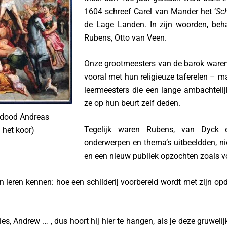
1604 schreef Carel van Mander het ‘
Sch
de Lage Landen. In zijn woorden, beha
Rubens, Otto van Veen.
Onze grootmeesters van de barok waren 
vooral met hun religieuze taferelen – m
leermeesters die een lange ambachtelij
ze op hun beurt zelf deden.
ldood Andreas
Tegelijk waren Rubens, van Dyck e
n het koor)
onderwerpen en thema’s uitbeeldden, n
en een nieuw publiek opzochten zoals vo
 leren kennen: hoe een schilderij voorbereid wordt met zijn op
ies, Andrew … , dus hoort hij hier te hangen, als je deze gruwel