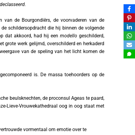
declasseerd.
oon van de Bourgondiërs, de voorvaderen van de
 de schildersopdracht die hij binnen de volgende
 op dat akkoord, had hij een
modello
geschilderd,
et grote werk gelijmd, overschilderd en herkaderd
 weergave van de speling van het licht komen de
ek gecomponeerd is. De massa toehoorders op de
etische beulsknechten, de proconsul Ageas te paard,
nze-Lieve-Vrouwe­kathedraal oog in oog staat met
 vertrouwde vormentaal om emotie over te