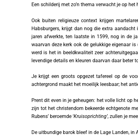
Een schilderij met zo’n thema verwacht je op het 
Ook buiten religieuze context krijgen martela
Habsburgers, krijgt dan nog die extra aandacht 
jaren afwerkte, ten laatste in 1599, nog in de j
waarvan deze kerk ook de gelukkige eigenaar is (
werd is het in beeldkwaliteit zeer achteruitgeg
levendige details en kleuren daarvan daar beter to
Je krijgt een groots opgezet tafereel op de v
achtergrond maakt het moeilijk leesbaar; het antie
Prent dit even in je geheugen: het volle licht op 
zijn tot het christendom bekeerde echtgenote me
Rubens’ beroemde ‘
Kruisoprichting’
, zullen je me
De uitbundige barok bleef in de Lage Landen, in 