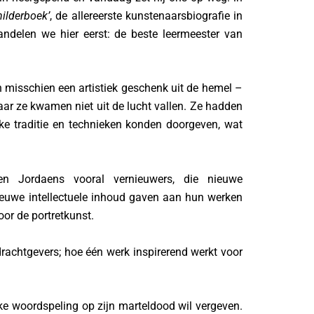
ilderboek’
, de allereerste kunstenaarsbiografie in
ndelen we hier eerst: de beste leermeester van
misschien een artistiek geschenk uit de hemel –
aar ze kwamen niet uit de lucht vallen. Ze hadden
ke traditie en technieken konden doorgeven, wat
n Jordaens vooral vernieuwers, die nieuwe
ieuwe intellectuele inhoud gaven aan hun werken
or de portretkunst.
drachtgevers; hoe één werk inspirerend werkt voor
ijke woordspeling op zijn marteldood wil vergeven.