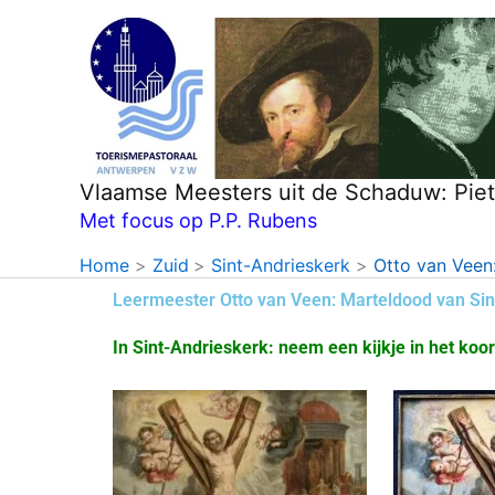
Ga
naar
de
inhoud
Vlaamse Meesters uit de Schaduw: Pie
Met focus op P.P. Rubens
Home
Zuid
Sint-Andrieskerk
Otto van Veen
Leermeester Otto van Veen: Marteldood van Si
In Sint-Andrieskerk: neem een kijkje in het ko