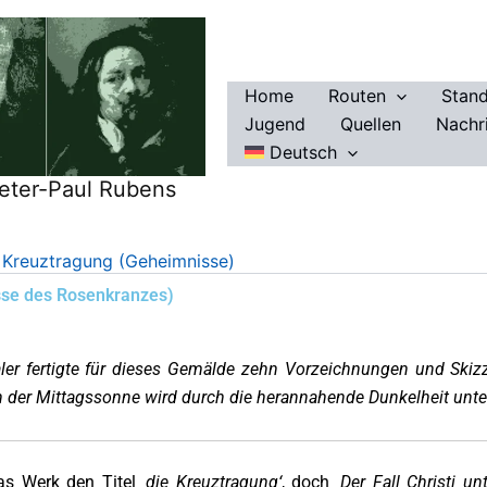
Home
Routen
Stan
Jugend
Quellen
Nachr
Deutsch
eter-Paul Rubens
 Kreuztragung (Geheimnisse)
sse des Rosenkranzes)
ler fertigte für dieses Gemälde zehn Vorzeichnungen und Skizz
n der Mittagssonne wird durch die herannahende Dunkelheit unte
as Werk den Titel ‚
die Kreuztragung‘
, doch ‚
Der Fall Christi u