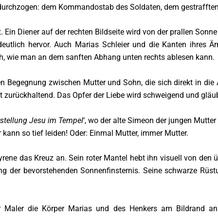
durchzogen: dem Kommandostab des Soldaten, dem gestrafften 
t. Ein Diener auf der rechten Bildseite wird von der prallen Son
deutlich hervor. Auch Marias Schleier und die Kanten ihres Ä
ch, wie man an dem sanften Abhang unten rechts ablesen kann.
en Begegnung zwischen Mutter und Sohn, die sich direkt in die 
bt zurückhaltend. Das Opfer der Liebe wird schweigend und gl
rstellung Jesu im Tempel
‘, wo der alte Simeon der jungen Mutter 
 kann so tief leiden! Oder: Einmal Mutter, immer Mutter.
rene das Kreuz an. Sein roter Mantel hebt ihn visuell von den 
ng der bevorstehenden Sonnenfinsternis. Seine schwarze Rüstun
er Maler die Körper Marias und des Henkers am Bildrand an 