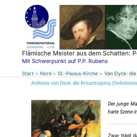
Zum
Inhalt
springen
Flämische Meister aus dem Schatten: P
Mit Schwerpunkt auf P.P. Rubens
Start
Nord
St.-Paulus-Kirche
Van Dyck: die
Anthony van Dyck: die Kreuztragung (Geheimni
Der junge Ma
harte Szene i
Zwar trägt d