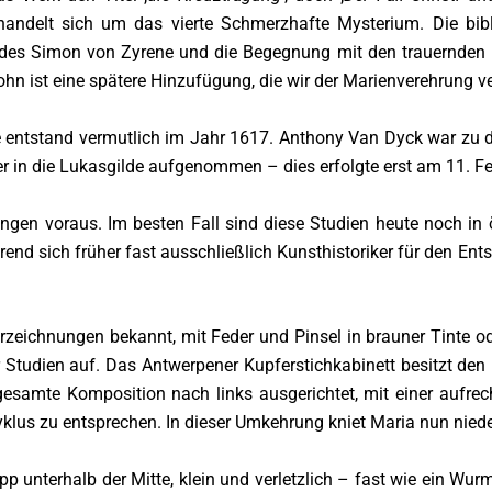
 handelt sich um das vierte Schmerzhafte Mysterium. Die bibl
des Simon von Zyrene und die Begegnung mit den trauernden
hn ist eine spätere Hinzufügung, die wir der Marienverehrung v
entstand vermutlich im Jahr 1617. Anthony Van Dyck war zu di
er in die Lukasgilde aufgenommen – dies erfolgte erst am 11. F
en voraus. Im besten Fall sind diese Studien heute noch in 
end sich früher fast ausschließlich Kunsthistoriker für den Ents
zeichnungen bekannt, mit Feder und Pinsel in brauner Tinte od
 Studien auf. Das Antwerpener Kupferstichkabinett besitzt den 
gesamte Komposition nach links ausgerichtet, mit einer aufrec
yklus zu entsprechen. In dieser Umkehrung kniet Maria nun nied
pp unterhalb der Mitte, klein und verletzlich – fast wie ein Wur